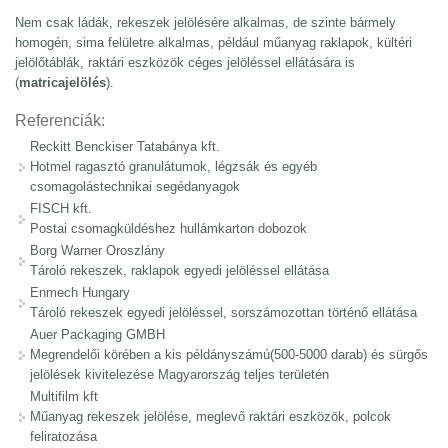
Nem csak ládák, rekeszek jelölésére alkalmas, de szinte bármely
homogén, sima felületre alkalmas, például műanyag raklapok, kültéri
jelölőtáblák, raktári eszközök céges jelöléssel ellátására is
(
matricajelölés
).
Referenciák:
Reckitt Benckiser Tatabánya kft.
Hotmel ragasztó granulátumok, légzsák és egyéb
csomagolástechnikai segédanyagok
FISCH kft.
Postai csomagküldéshez hullámkarton dobozok
Borg Warner Oroszlány
Tároló rekeszek, raklapok egyedi jelöléssel ellátása
Enmech Hungary
Tároló rekeszek egyedi jelöléssel, sorszámozottan történő ellátása
Auer Packaging GMBH
Megrendelői körében a kis példányszámú(500-5000 darab) és sürgős
jelölések kivitelezése Magyarország teljes területén
Multifilm kft
Műanyag rekeszek jelölése, meglevő raktári eszközök, polcok
feliratozása