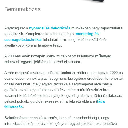
Bemutatkozás
Anyacégünk a
nyomdai és dekorációs
munkákban nagy tapasztalattal
rendelkezik. Kompletten kezelni tud cégek
marketing és
csomagolástechnikai
feladatait. Erre megfelelő beszállítói és
alvállalkozói köre is lehetővé teszi.
A 2000-es évek közepén igény mutatkozott különböző
műanyag
rekeszek egyedi jelölés
sel történő ellátására.
A már meglevő szakmai tudás és technikai háttér segítségével 2009-es
esztendőben ennek a piaci szegmens kielégítése érdekében létrehoztuk
önálló cégünket, mely egyedi technikája segítségével alkalmas a
grafikák távoli helyszíneken való felvitelére a tárolóeszközökre,
valamint különböző felületi anyagok egyedi grafikával történő ellátására,
például polcok, gurulós rekeszek sima felületű oldalára (
láda
feliratozás
).
Szitafestéses
technikánk tartós, hosszú maradandóságú, nagy
intenzitású mosást is elviselő igényes, egyedi jelölést tesz lehetővé.