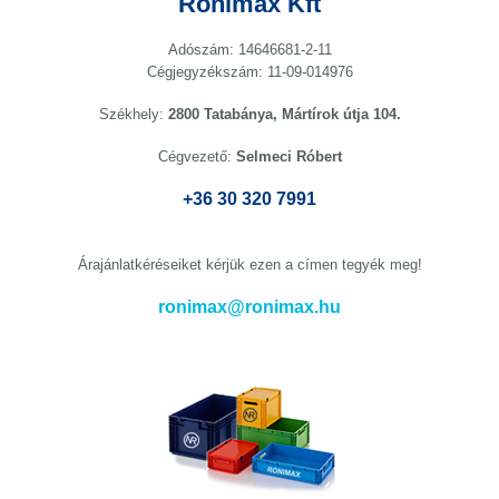
Ronimax Kft
Adószám: 14646681-2-11
Cégjegyzékszám: 11-09-014976
Székhely:
2800 Tatabánya, Mártírok útja 104.
Cégvezető:
Selmeci Róbert
+36 30 320 7991
Árajánlatkéréseiket kérjük ezen a címen tegyék meg!
ronimax@ronimax.hu