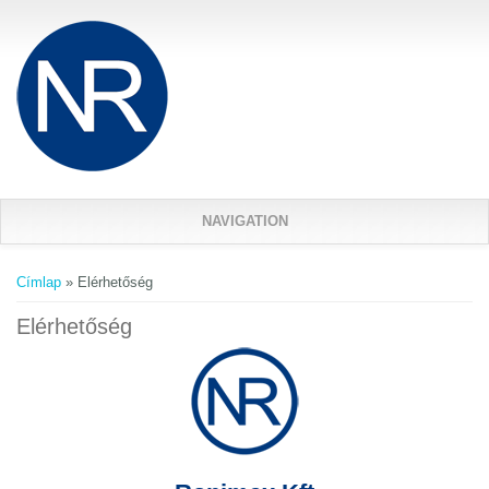
Ugrás a tartalomra
NAVIGATION
Jelenlegi hely
Címlap
» Elérhetőség
Elérhetőség